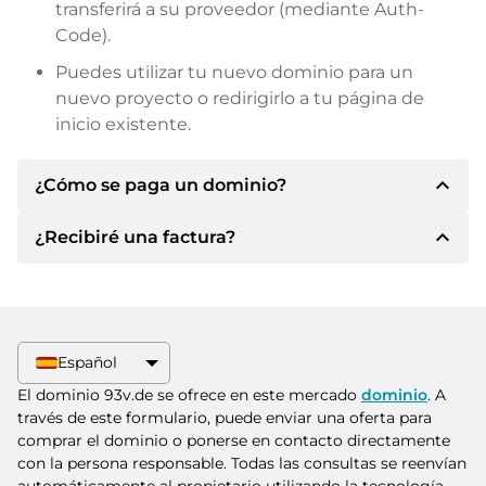
transferirá a su proveedor (mediante Auth-
Code).
Puedes utilizar tu nuevo dominio para un
nuevo proyecto o redirigirlo a tu página de
inicio existente.
expand_less
¿Cómo se paga un dominio?
expand_less
¿Recibiré una factura?
Tras llegar a un acuerdo, el propietario le
informará de los detalles del pago. A
continuación, el propietario le facilitará los datos
Sí, el vendedor le enviará la factura
bancarios SEPA y, si lo desea, también le ofrecerá
correspondiente. Para precios de compra
Paypal u otros métodos de pago.
superiores, también recibirá un contrato de
Español
compra adicional si lo solicita.
Indique siempre el nombre de dominio y el
El dominio 93v.de se ofrece en este mercado
dominio
. A
número de factura al realizar la transferencia.
través de este formulario, puede enviar una oferta para
comprar el dominio o ponerse en contacto directamente
con la persona responsable. Todas las consultas se reenvían