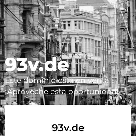
93v.de
Este dominio está en venta -
¡Aproveche esta oportunidad!
93v.de