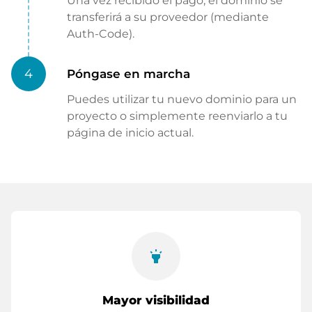
Una vez recibido el pago, el dominio se
transferirá a su proveedor (mediante
Auth-Code).
4
Póngase en marcha
Puedes utilizar tu nuevo dominio para un
proyecto o simplemente reenviarlo a tu
página de inicio actual.
highlight
Mayor visibilidad